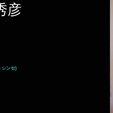
秀彦
トシンセ)